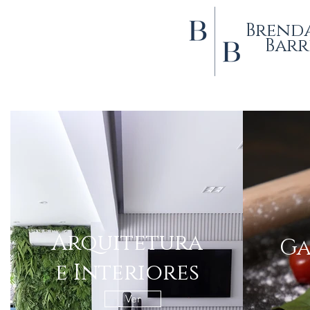
Brend
Barr
Arquitetura
Ga
e Interiores
Ver