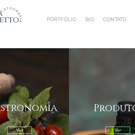
a
etto
PORTFÓLIO
BIO
CONTATO
stronomia
Produt
Ver
Ver